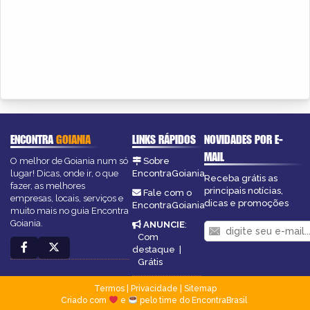
ENCONTRA
GOIANIA
LINKS RÁPIDOS
NOVIDADES POR E-
MAIL
O melhor de Goiania num só
Sobre
lugar! Dicas, onde ir, o que
EncontraGoiania
Receba grátis as
fazer, as melhores
principais notícias,
Fale com o
empresas, locais, serviços e
dicas e promoções
EncontraGoiania
muito mais no guia Encontra
Goiania.
ANUNCIE
:
Com
destaque
|
Grátis
Termos
|
Privacidade
|
Sitemap
Criado com
e
pelo time do EncontraBrasil